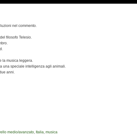
soluzioni nel commento.
del filosofo Telesio.
mbro.
d.
he la musica leggera.
iva una speciale intelligenza agli animali.
 due anni.
ivello medio/avanzato
,
Italia
,
musica