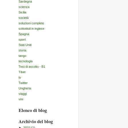
Sardegna
scienza
Sicilia
società
soluzioni complete
sottotitoli in inglese
Spagna
sport
Stati Uniti
storia
tango
tecnologia
Test di ascolto - B1
Tibet
tv
Twitter
Ungheria
viaggi
vini
Elenco di blog
Archivio del blog
►
2022
(1)