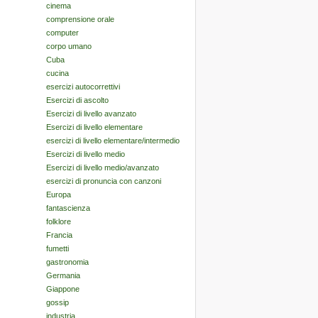
cinema
comprensione orale
computer
corpo umano
Cuba
cucina
esercizi autocorrettivi
Esercizi di ascolto
Esercizi di livello avanzato
Esercizi di livello elementare
esercizi di livello elementare/intermedio
Esercizi di livello medio
Esercizi di livello medio/avanzato
esercizi di pronuncia con canzoni
Europa
fantascienza
folklore
Francia
fumetti
gastronomia
Germania
Giappone
gossip
industria