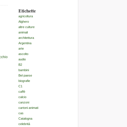
Etichette
agricoltura
Alghero
altre culture
animali
architettura
Argentina
arte
ascolto
cchio
audio
B2
bambini
Bel paese
biografie
C1
caffè
calcio
canzoni
cartoni animati
cas
Catalogna
celebrità