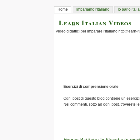
Home
Impariamo l'Italiano
Io parlo itali
Learn Italian Videos
Video didattici per imparare l'italiano http://learn-
Esercizi di comprensione orale
Ogni post di questo blog contiene un esercizio
Nei commenti, sotto ad ogni post, troverete le
Franco Battiato: la filosofia in mus