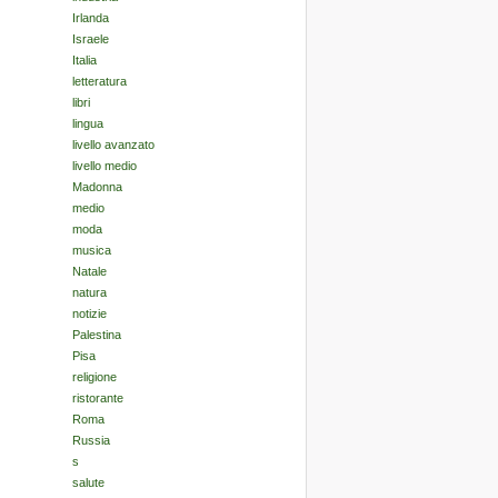
Irlanda
Israele
Italia
letteratura
libri
lingua
livello avanzato
livello medio
Madonna
medio
moda
musica
Natale
natura
notizie
Palestina
Pisa
religione
ristorante
Roma
Russia
s
salute