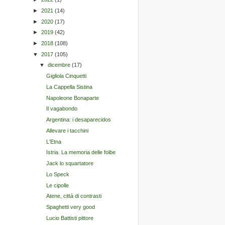
►
2021
(14)
►
2020
(17)
►
2019
(42)
►
2018
(108)
▼
2017
(105)
▼
dicembre
(17)
Gigliola Cinquetti
La Cappella Sistina
Napoleone Bonaparte
Il vagabondo
Argentina: i desaparecidos
Allevare i tacchini
L'Etna
Istria. La memoria delle foibe
Jack lo squartatore
Lo Speck
Le cipolle
Atene, città di contrasti
Spaghetti very good
Lucio Battisti pittore