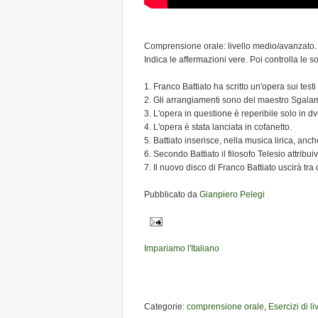
Comprensione orale: livello medio/avanzato.
Indica le affermazioni vere. Poi controlla le 
1. Franco Battiato ha scritto un'opera sui testi 
2. Gli arrangiamenti sono del maestro Sgala
3. L'opera in questione è reperibile solo in dv
4. L'opera è stata lanciata in cofanetto.
5. Battiato inserisce, nella musica lirica, anc
6. Secondo Battiato il filosofo Telesio attribu
7. Il nuovo disco di Franco Battiato uscirà tra
Pubblicato da
Gianpiero Pelegi
Impariamo l'Italiano
Categorie:
comprensione orale
,
Esercizi di l