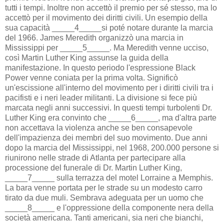
tutti i tempi. Inoltre non accettò il premio per sé stesso, ma lo
accettò per il movimento dei diritti civili. Un esempio della
sua capacità _____4_____si poté notare durante la marcia
del 1966. James Meredith organizzò una marcia in
Mississippi per _____5_____. Ma Meredith venne ucciso,
così Martin Luther King assunse la guida della
manifestazione. In questo periodo l'espressione Black
Power venne coniata per la prima volta. Significò
un'escissione all'interno del movimento per i diritti civili tra i
pacifisti e i neri leader militanti. La divisione si fece più
marcata negli anni successivi. In questi tempi turbolenti Dr.
Luther King era convinto che _____6_____, ma d'altra parte
non accettava la violenza anche se ben consapevole
dell'impazienza dei membri del suo movimento. Due anni
dopo la marcia del Mississippi, nel 1968, 200.000 persone si
riunirono nelle strade di Atlanta per partecipare alla
processione del funerale di Dr. Martin Luther King,
_____7_____ sulla terrazza del motel Lorraine a Memphis.
La bara venne portata per le strade su un modesto carro
tirato da due muli. Sembrava adeguata per un uomo che
_____8_____ e l'oppressione della componente nera della
società americana. Tanti americani, sia neri che bianchi,