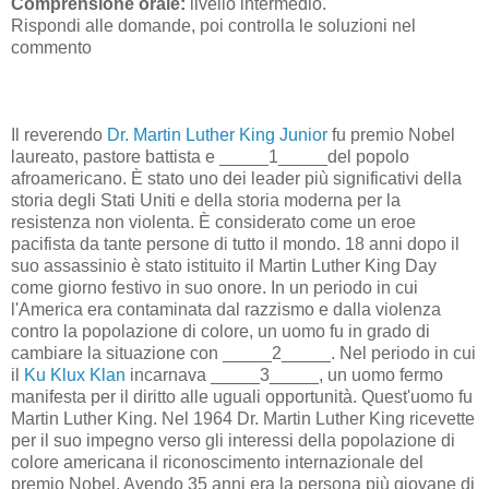
Comprensione orale:
livello intermedio.
Rispondi alle domande, poi controlla le soluzioni nel
commento
Il reverendo
Dr. Martin Luther King Junior
fu premio Nobel
laureato, pastore battista e _____1_____del popolo
afroamericano. È stato uno dei leader più significativi della
storia degli Stati Uniti e della storia moderna per la
resistenza non violenta. È considerato come un eroe
pacifista da tante persone di tutto il mondo. 18 anni dopo il
suo assassinio è stato istituito il Martin Luther King Day
come giorno festivo in suo onore. In un periodo in cui
l'America era contaminata dal razzismo e dalla violenza
contro la popolazione di colore, un uomo fu in grado di
cambiare la situazione con _____2_____. Nel periodo in cui
il
Ku Klux Klan
incarnava _____3_____, un uomo fermo
manifesta per il diritto alle uguali opportunità. Quest'uomo fu
Martin Luther King. Nel 1964 Dr. Martin Luther King ricevette
per il suo impegno verso gli interessi della popolazione di
colore americana il riconoscimento internazionale del
premio Nobel. Avendo 35 anni era la persona più giovane di