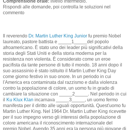
Comprensione orale:
livello intermedio.
Rispondi alle domande, poi controlla le soluzioni nel
commento
Il reverendo
Dr. Martin Luther King Junior
fu premio Nobel
laureato, pastore battista e _____1_____del popolo
afroamericano. È stato uno dei leader più significativi della
storia degli Stati Uniti e della storia moderna per la
resistenza non violenta. È considerato come un eroe
pacifista da tante persone di tutto il mondo. 18 anni dopo il
suo assassinio è stato istituito il Martin Luther King Day
come giorno festivo in suo onore. In un periodo in cui
l'America era contaminata dal razzismo e dalla violenza
contro la popolazione di colore, un uomo fu in grado di
cambiare la situazione con _____2_____. Nel periodo in cui
il
Ku Klux Klan
incarnava _____3_____, un uomo fermo
manifesta per il diritto alle uguali opportunità. Quest'uomo fu
Martin Luther King. Nel 1964 Dr. Martin Luther King ricevette
per il suo impegno verso gli interessi della popolazione di
colore americana il riconoscimento internazionale del
premio Nobel. Avendo 35 anni era la persona più giovane di