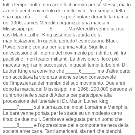
tutti i tempi. Inoltre non accettò il premio per sé stesso, ma lo
accettò per il movimento dei diritti civili. Un esempio della
sua capacità _____4_____si poté notare durante la marcia
del 1966. James Meredith organizzò una marcia in
Mississippi per _____5_____. Ma Meredith venne ucciso,
così Martin Luther King assunse la guida della
manifestazione. In questo periodo l'espressione Black
Power venne coniata per la prima volta. Significò
un'escissione all'interno del movimento per i diritti civili tra i
pacifisti e i neri leader militanti. La divisione si fece più
marcata negli anni successivi. In questi tempi turbolenti Dr.
Luther King era convinto che _____6_____, ma d'altra parte
non accettava la violenza anche se ben consapevole
dell'impazienza dei membri del suo movimento. Due anni
dopo la marcia del Mississippi, nel 1968, 200.000 persone si
riunirono nelle strade di Atlanta per partecipare alla
processione del funerale di Dr. Martin Luther King,
_____7_____ sulla terrazza del motel Lorraine a Memphis.
La bara venne portata per le strade su un modesto carro
tirato da due muli. Sembrava adeguata per un uomo che
_____8_____ e l'oppressione della componente nera della
società americana. Tanti americani, sia neri che bianchi,