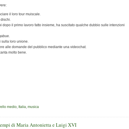
vere:
are il loro tour muiscale.
dischi.
i dopo il primo lavoro fatto insieme, ha suscitato qualche dubbio sulle intenzioni
igabue.
i sulla loro unione.
dere alle domande del pubblico mediante una videochat.
canta molto bene.
ivello medio
,
Italia
,
musica
 tempi di Maria Antonietta e Luigi XVI