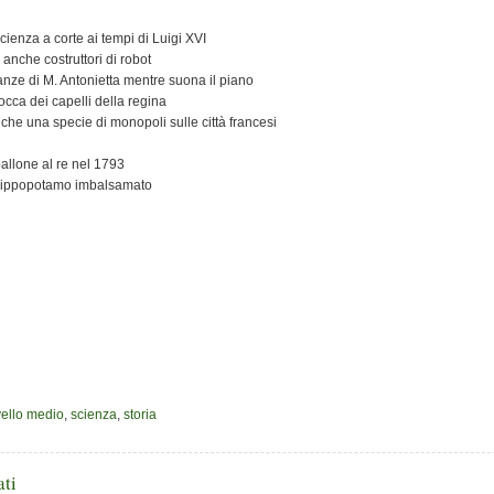
cienza a corte ai tempi di Luigi XVI
 anche costruttori di robot
ze di M. Antonietta mentre suona il piano
occa dei capelli della regina
nche una specie di monopoli sulle città francesi
 pallone al re nel 1793
n ippopotamo imbalsamato
ivello medio
,
scienza
,
storia
ati