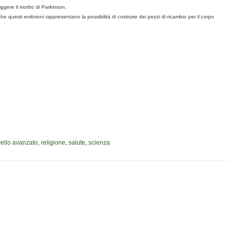
ggere il morbo di Parkinson.
he questi embrioni rappresentano la possibilità di costruire dei pezzi di ricambio per il corpo
ivello avanzato
,
religione
,
salute
,
scienza