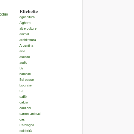
Etichette
cchio
agricoltura
Alghero
altre culture
animali
architettura
Argentina
arte
ascolto
audio
B2
bambini
Bel paese
biografie
C1
caffè
calcio
canzoni
cartoni animati
cas
Catalogna
celebrità