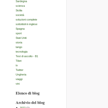
Sardegna
scienza
Sicilia
società
soluzioni complete
sottotitoli in inglese
Spagna
sport
Stati Uniti
storia
tango
tecnologia
Test di ascolto - B1
Tibet
tv
Twitter
Ungheria
viaggi
vini
Elenco di blog
Archivio del blog
►
2022
(1)