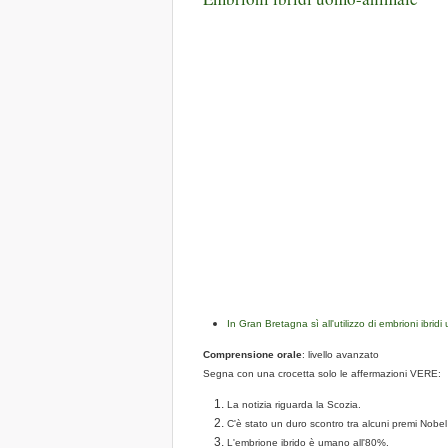
In Gran Bretagna sì all'utilizzo di embrioni ibrid
Comprensione orale
: livello avanzato
Segna con una crocetta solo le affermazioni VERE:
La notizia riguarda la Scozia.
C'è stato un duro scontro tra alcuni premi Nobel e
L'embrione ibrido è umano all'80%.