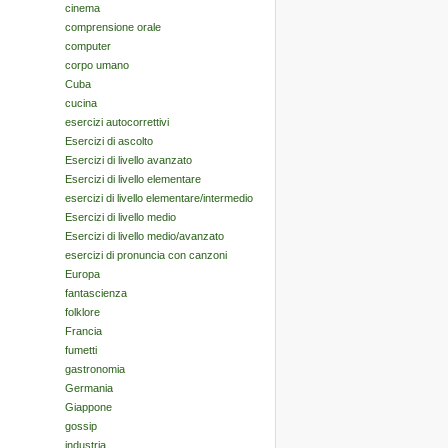
cinema
comprensione orale
computer
corpo umano
Cuba
cucina
esercizi autocorrettivi
Esercizi di ascolto
Esercizi di livello avanzato
Esercizi di livello elementare
esercizi di livello elementare/intermedio
Esercizi di livello medio
Esercizi di livello medio/avanzato
esercizi di pronuncia con canzoni
Europa
fantascienza
folklore
Francia
fumetti
gastronomia
Germania
Giappone
gossip
industria