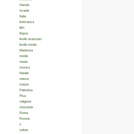
Irlanda
Israele
Italia
letteratura
libri
lingua
livello avanzato
livello medio
Madonna
medio
moda
musica
Natale
natura
notizie
Palestina
Pisa
religione
ristorante
Roma
Russia
s
salute