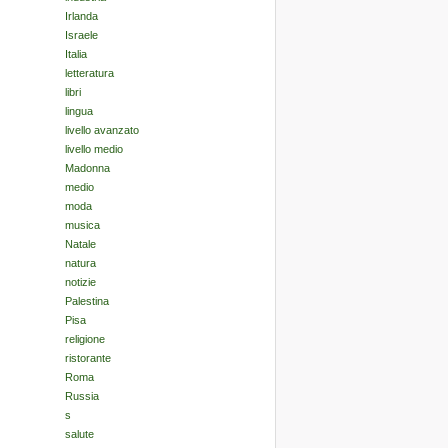
Irlanda
Israele
Italia
letteratura
libri
lingua
livello avanzato
livello medio
Madonna
medio
moda
musica
Natale
natura
notizie
Palestina
Pisa
religione
ristorante
Roma
Russia
s
salute