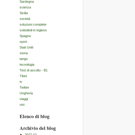
Sardegna
scienza
Sicilia
società
soluzioni complete
sottotitoli in inglese
Spagna
sport
Stati Uniti
storia
tango
tecnologia
Test di ascolto - B1
Tibet
tv
Twitter
Ungheria
viaggi
vini
Elenco di blog
Archivio del blog
►
2022
(1)