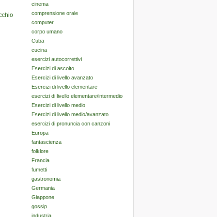
cinema
comprensione orale
cchio
computer
corpo umano
Cuba
cucina
esercizi autocorrettivi
Esercizi di ascolto
Esercizi di livello avanzato
Esercizi di livello elementare
esercizi di livello elementare/intermedio
Esercizi di livello medio
Esercizi di livello medio/avanzato
esercizi di pronuncia con canzoni
Europa
fantascienza
folklore
Francia
fumetti
gastronomia
Germania
Giappone
gossip
industria