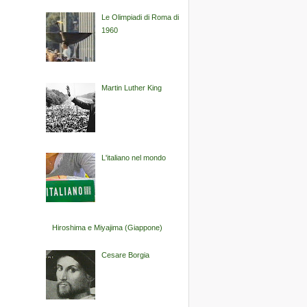
Le Olimpiadi di Roma di
1960
Martin Luther King
L'italiano nel mondo
Hiroshima e Miyajima (Giappone)
Cesare Borgia