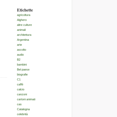
Etichette
agricoltura
Alghero
altre culture
animali
architettura
Argentina
arte
ascolto
audio
B2
bambini
Bel paese
biografie
C1
caffè
calcio
canzoni
cartoni animati
cas
Catalogna
celebrità