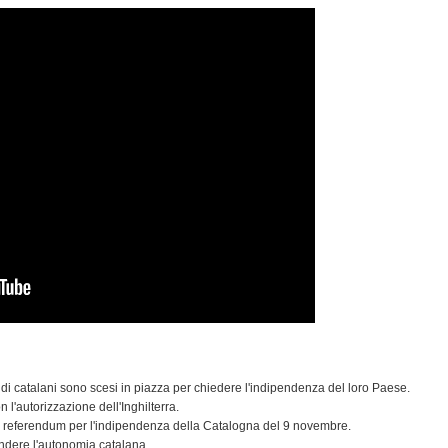
 di catalani sono scesi in piazza per chiedere l'indipendenza del loro Paese.
 l'autorizzazione dell'Inghilterra.
il referendum per l'indipendenza della Catalogna del 9 novembre.
ndere l'autonomia catalana.