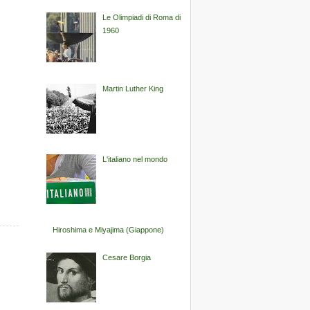
Le Olimpiadi di Roma di
1960
Martin Luther King
L'italiano nel mondo
Hiroshima e Miyajima (Giappone)
Cesare Borgia