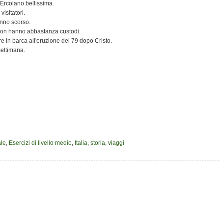
 Ercolano bellissima.
isitatori.
anno scorso.
 non hanno abbastanza custodi.
re in barca all'eruzione del 79 dopo Cristo.
settimana.
le
,
Esercizi di livello medio
,
Italia
,
storia
,
viaggi