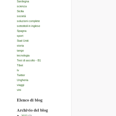
Sardegna
scienza
Sicilia
società
soluzioni complete
sottotitoli in inglese
Spagna
sport
Stati Uniti
storia
tango
tecnologia
Test di ascolto - B1
Tibet
tv
Twitter
Ungheria
viaggi
vini
Elenco di blog
Archivio del blog
►
2022
(1)