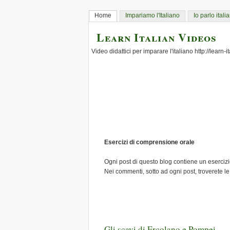
Home
Impariamo l'Italiano
Io parlo itali
Learn Italian Videos
Video didattici per imparare l'italiano http://learn-
Esercizi di comprensione orale
Ogni post di questo blog contiene un esercizio
Nei commenti, sotto ad ogni post, troverete le
Gli scavi di Ercolano e Pompei