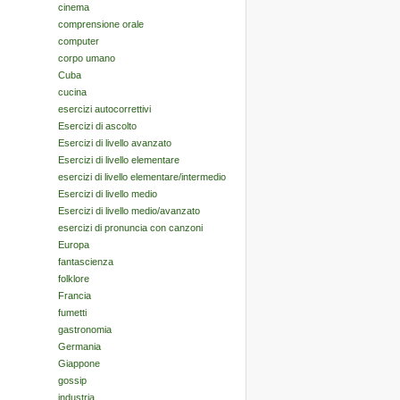
cinema
comprensione orale
computer
corpo umano
Cuba
cucina
esercizi autocorrettivi
Esercizi di ascolto
Esercizi di livello avanzato
Esercizi di livello elementare
esercizi di livello elementare/intermedio
Esercizi di livello medio
Esercizi di livello medio/avanzato
esercizi di pronuncia con canzoni
Europa
fantascienza
folklore
Francia
fumetti
gastronomia
Germania
Giappone
gossip
industria