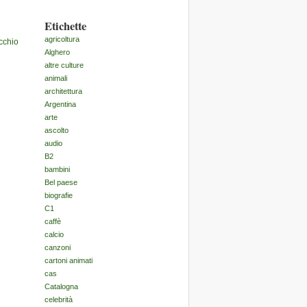
Etichette
agricoltura
cchio
Alghero
altre culture
animali
architettura
Argentina
arte
ascolto
audio
B2
bambini
Bel paese
biografie
C1
caffè
calcio
canzoni
cartoni animati
cas
Catalogna
celebrità