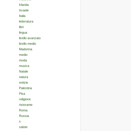
Irlanda
Israele
Italia
letteratura
libri
lingua
livello avanzato
livello medio
Madonna
medio
moda
musica
Natale
natura
notizie
Palestina
Pisa
religione
ristorante
Roma
Russia
s
salute