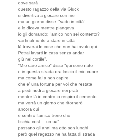
dove sarà
questo ragazzo della via Gluck
si divertiva a giocare con me
ma un giorno disse: "vado in città"
e lo diceva mentre piangeva
io gli domando: "amico non sei contento?
vai finalmente a stare in città
là troverai le cose che non hai avuto qui.
Potrai lavarti in casa senza andar
giù nel cortile".
"Mio caro amico" disse "qui sono nato
e in questa strada ora lascio il mio cuore
ma come fai a non capire
che e' una fortuna per voi che restate
a piedi nudi a giocare nei prati
mentre là in centro io respiro il cemento
ma verrà un giorno che ritornerò
ancora qui
e sentirò l'amico treno che
fischia così.... ua ua".
passano gli anni ma otto son lunghi
però quel ragazzo ne ha fatta di strada