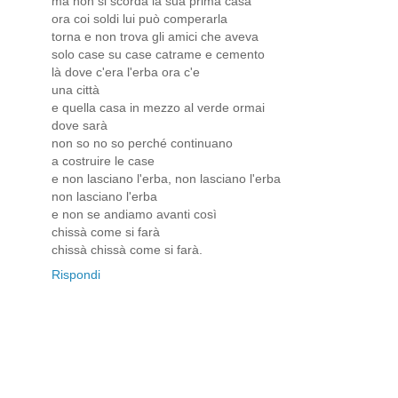
ma non si scorda la sua prima casa
ora coi soldi lui può comperarla
torna e non trova gli amici che aveva
solo case su case catrame e cemento
là dove c'era l'erba ora c'e
una città
e quella casa in mezzo al verde ormai
dove sarà
non so no so perché continuano
a costruire le case
e non lasciano l'erba, non lasciano l'erba
non lasciano l'erba
e non se andiamo avanti così
chissà come si farà
chissà chissà come si farà.
Rispondi